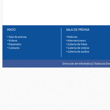
INICIO
SALA DE PRENSA
• Sala de prensa
• Noticias
• Videos
• Intervenciones
• Diputados
• Galería de fotos
• Contacto
• Galería de videos
• Galería de audios
Dirección de Informática | Todos los D