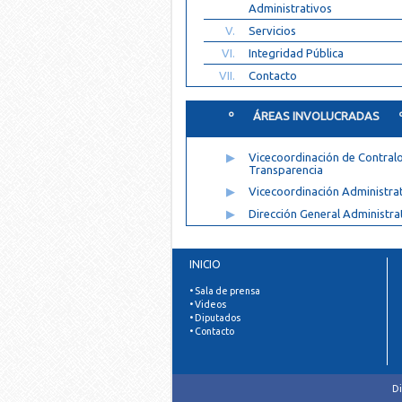
Administrativos
V.
Servicios
VI.
Integridad Pública
VII.
Contacto
º ÁREAS INVOLUCRADAS 
▶
Vicecoordinación de Contralo
Transparencia
▶
Vicecoordinación Administra
▶
Dirección General Administra
INICIO
• Sala de prensa
• Videos
• Diputados
• Contacto
Di