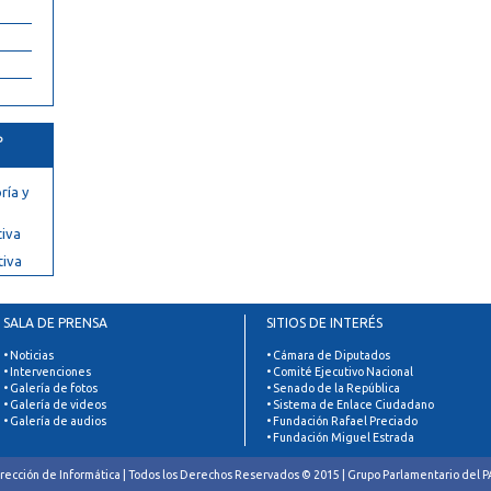
º
ría y
tiva
tiva
SALA DE PRENSA
SITIOS DE INTERÉS
• Noticias
• Cámara de Diputados
• Intervenciones
• Comité Ejecutivo Nacional
• Galería de fotos
• Senado de la República
• Galería de videos
• Sistema de Enlace Ciudadano
• Galería de audios
• Fundación Rafael Preciado
• Fundación Miguel Estrada
rección de Informática | Todos los Derechos Reservados © 2015 | Grupo Parlamentario del 