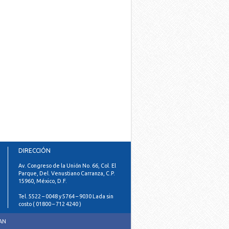
DIRECCIÓN
Av. Congreso de la Unión No. 66, Col. El
Parque, Del. Venustiano Carranza, C.P.
15960, México, D.F.
Tel. 5522 – 0048 y 5764 – 9030 Lada sin
costo ( 01800 – 712 4240 )
PAN