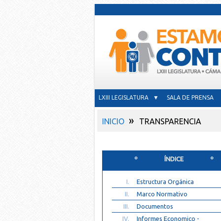
LXIII LEGISLATURA ▼
SALA DE PRENSA
»
INICIO
TRANSPARENCIA
º ÍNDICE º
I.
Estructura Orgánica
II.
Marco Normativo
III.
Documentos
IV.
Informes Economico -