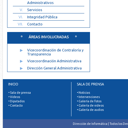
Administrativos
V.
Servicios
VI.
Integridad Pública
VII.
Contacto
º ÁREAS INVOLUCRADAS º
▶
Vicecoordinación de Contraloría y
Transparencia
▶
Vicecoordinación Administrativa
▶
Dirección General Administrativa
INICIO
SALA DE PRENSA
• Sala de prensa
• Noticias
• Videos
• Intervenciones
• Diputados
• Galería de fotos
• Contacto
• Galería de videos
• Galería de audios
Dirección de Informática | Todos los D