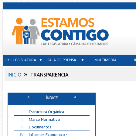
LXIII LEGISLATURA ▼
SALA DE PRENSA ▼
MULTIMEDIA
»
INICIO
TRANSPARENCIA
º ÍNDICE º
I.
Estructura Orgánica
II.
Marco Normativo
III.
Documentos
IV.
Informes Economico -