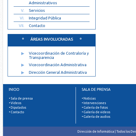
Administrativos
V.
Servicios
VI.
Integridad Pública
VII.
Contacto
º ÁREAS INVOLUCRADAS º
▶
Vicecoordinación de Contraloría y
Transparencia
▶
Vicecoordinación Administrativa
▶
Dirección General Administrativa
INICIO
SALA DE PRENSA
• Sala de prensa
• Noticias
• Videos
• Intervenciones
• Diputados
• Galería de fotos
• Contacto
• Galería de videos
• Galería de audios
Dirección de Informática | Todos los D