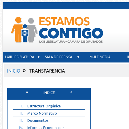
LXIII LEGISLATURA ▼
SALA DE PRENSA ▼
MULTIMEDIA
»
INICIO
TRANSPARENCIA
º ÍNDICE º
I.
Estructura Orgánica
II.
Marco Normativo
III.
Documentos
IV.
Informes Economico -