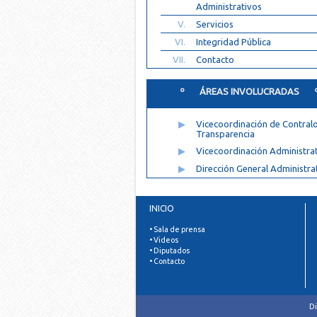
Administrativos
V.
Servicios
VI.
Integridad Pública
VII.
Contacto
º ÁREAS INVOLUCRADAS 
▶
Vicecoordinación de Contralo
Transparencia
▶
Vicecoordinación Administra
▶
Dirección General Administra
INICIO
• Sala de prensa
• Videos
• Diputados
• Contacto
Di