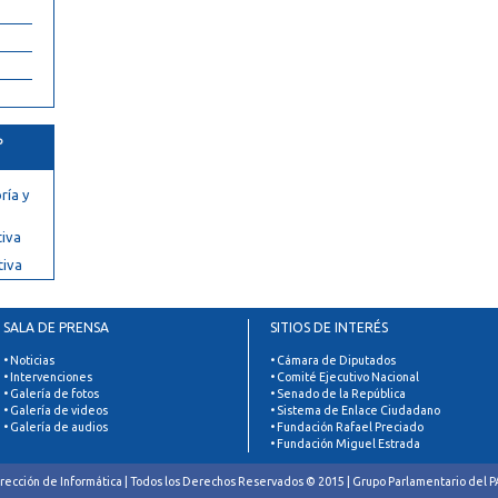
º
ría y
tiva
tiva
SALA DE PRENSA
SITIOS DE INTERÉS
• Noticias
• Cámara de Diputados
• Intervenciones
• Comité Ejecutivo Nacional
• Galería de fotos
• Senado de la República
• Galería de videos
• Sistema de Enlace Ciudadano
• Galería de audios
• Fundación Rafael Preciado
• Fundación Miguel Estrada
rección de Informática | Todos los Derechos Reservados © 2015 | Grupo Parlamentario del 