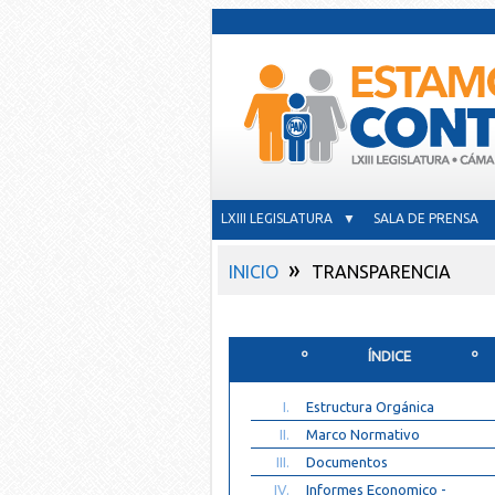
LXIII LEGISLATURA ▼
SALA DE PRENSA
»
INICIO
TRANSPARENCIA
º ÍNDICE º
I.
Estructura Orgánica
II.
Marco Normativo
III.
Documentos
IV.
Informes Economico -