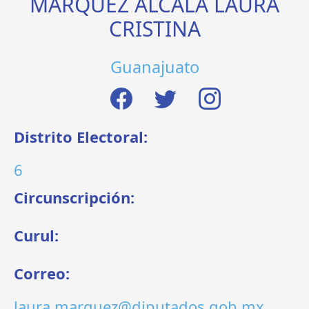
MÁRQUEZ ALCALÁ LAURA
CRISTINA
Guanajuato
Distrito Electoral:
6
Circunscripción:
Curul:
Correo:
laura.marquez@diputados.gob.mx