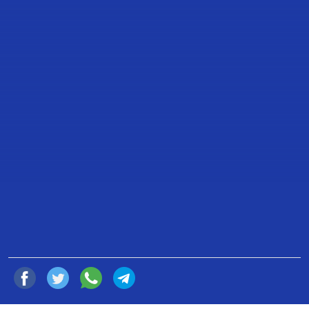
BOLETÍN 235: PRESENTAMOS
PLAN ALIVIO, UN PAQUETE DE
PROPUESTAS PARA APOYAR LA
ECONOMÍA DE LAS FAMILIAS
MEXICANAS: JORGE ROMERO
16 de Octubre de 2022
Compartir