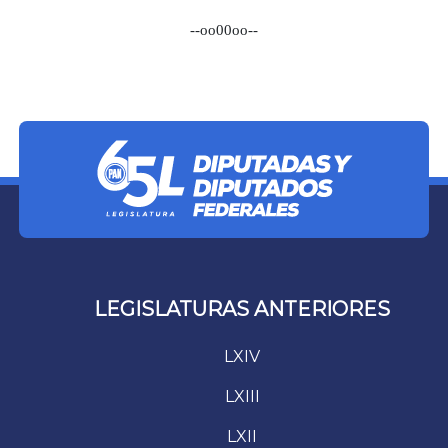
--oo00oo--
LEGISLATURAS ANTERIORES
LXIV
LXIII
LXII