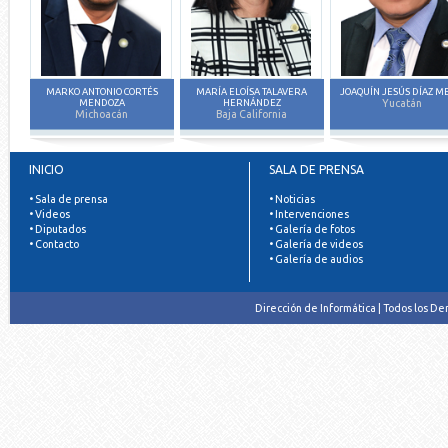
MARKO ANTONIO CORTÉS
MARÍA ELOÍSA TALAVERA
JOAQUÍN JESÚS DÍAZ M
MENDOZA
HERNÁNDEZ
Yucatán
Michoacán
Baja California
INICIO
SALA DE PRENSA
• Sala de prensa
• Noticias
• Videos
• Intervenciones
• Diputados
• Galería de fotos
• Contacto
• Galería de videos
• Galería de audios
Dirección de Informática | Todos los D