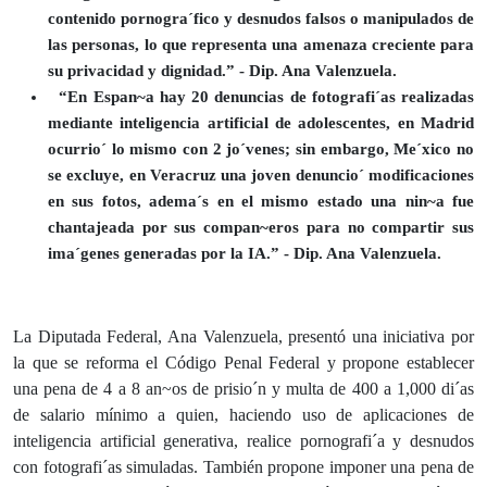
contenido pornogra´fico y desnudos falsos o manipulados de
las personas, lo que representa una amenaza creciente para
su privacidad y dignidad.” - Dip. Ana Valenzuela.
“En Espan~a hay 20 denuncias de fotografi´as realizadas
mediante inteligencia artificial de adolescentes, en Madrid
ocurrio´ lo mismo con 2 jo´venes; sin embargo, Me´xico no
se excluye, en Veracruz una joven denuncio´ modificaciones
en sus fotos, adema´s en el mismo estado una nin~a fue
chantajeada por sus compan~eros para no compartir sus
ima´genes generadas por la IA.” - Dip. Ana Valenzuela.
La Diputada Federal, Ana Valenzuela, presentó una iniciativa por
la que se reforma el Código Penal Federal y propone establecer
una pena de 4 a 8 an~os de prisio´n y multa de 400 a 1,000 di´as
de salario mínimo a quien, haciendo uso de aplicaciones de
inteligencia artificial generativa, realice pornografi´a y desnudos
con fotografi´as simuladas. También propone imponer una pena de