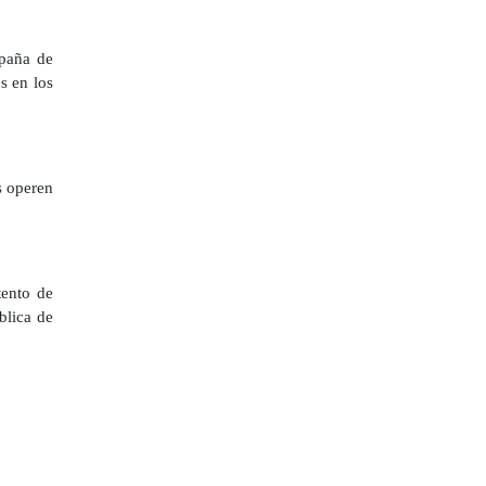
mpaña de
s en los
s operen
tento de
ública de