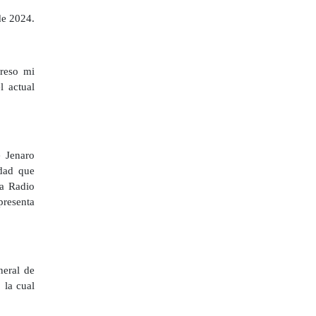
de 2024.
reso mi
l actual
e Jenaro
idad que
la Radio
presenta
neral de
 la cual