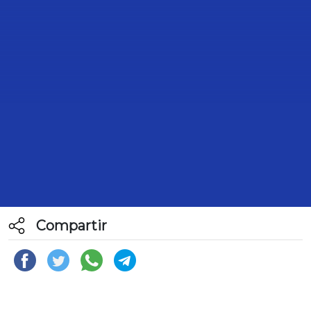
BOLETÍN 413. EN ESTA 65
LEGISLATURA, EL PAN HA
DEFENDIDO A MÉXICO: JORGE
ROMERO
5 de Mayo de 2024
Compartir