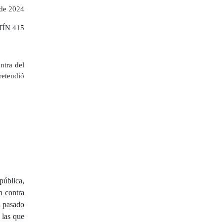
de 2024
ÍN 415
ntra del
retendió
pública
,
n contra
l pasado
 las que