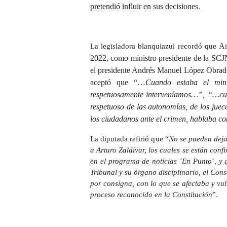
pretendió influir en sus decisiones.
Ar
La legisladora blanquiazul recordó que
2022, como ministro presidente de la SCJN
el presidente Andrés Manuel López Obrador
aceptó que “…
Cuando estaba el mini
respetuosamente interveníamos…”, “…cuan
respetuoso de las autonomías, de los juece
los ciudadanos ante el crimen, hablaba con
La diputada refirió que “
N
o se pueden deja
a Arturo Zaldívar, los cuales se están con
en el programa de noticias ´En Punto´, 
Tribunal y su órgano disciplinario, el Con
por consigna, con lo que se afectaba y vul
proceso reconocido en la Constitución
”.