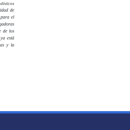
dísticos
lidad de
 para el
gadoras
e de los
 ya está
ias y la