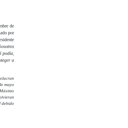
embre de
ado por
esidente
osotros
l podía,
oteger a
volucran
 de mayo
l Máximo
olvieran
l debido