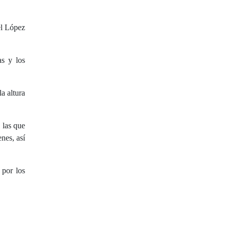
el López
as y los
a altura
 las que
enes, así
 por los