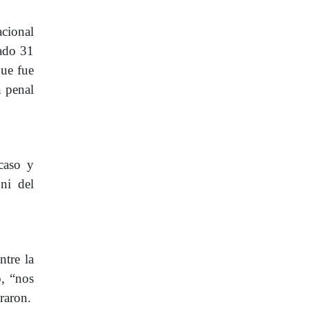
acional
sado 31
que fue
n penal
 caso y
ni del
ntre la
o, “nos
raron.