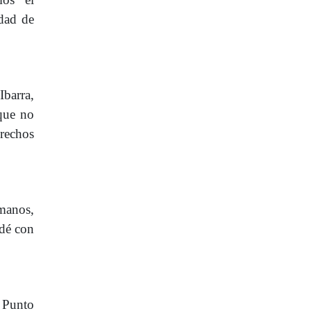
dad de
Ibarra,
que no
erechos
manos,
 dé con
n Punto