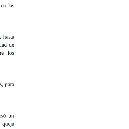
en las
e hasta
udad de
re los
s, para
resó un
a queja