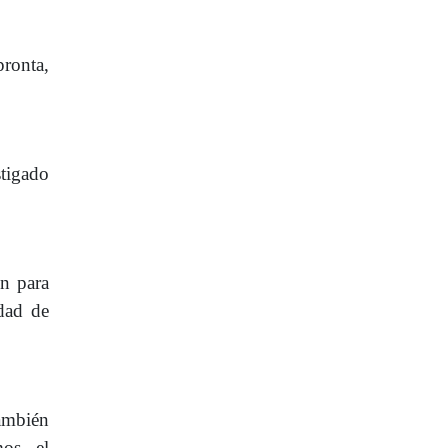
ronta,
tigado
ón para
dad de
también
mos el