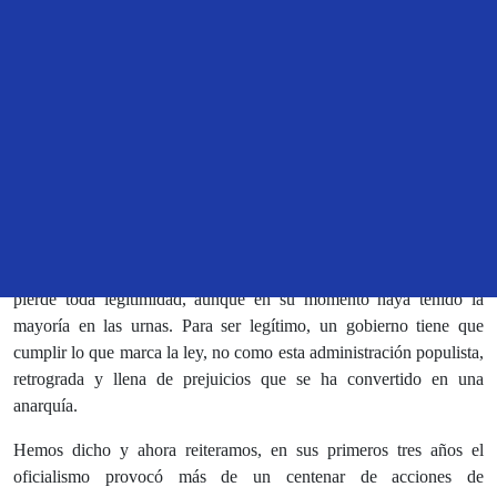
Y claramente que está evidenciando que está dispuesto a hacer lo
que sea con tal de lograr sus objetivos, como es el hecho de
declarar el Tren Maya, imagínense ustedes, como una obra de
Seguridad Nacional y buscar evadir con eso, los amparos
otorgados por el Poder Judicial y, además, ponerse la careta para
seguir robando con todo gusto y total impunidad, además sin
respetar las leyes medio ambientalistas, sin cuidad nuestra casa
grande.
Un gobierno que pasa por encima de la ley es un gobierno que
pierde toda legitimidad, aunque en su momento haya tenido la
mayoría en las urnas. Para ser legítimo, un gobierno tiene que
cumplir lo que marca la ley, no como esta administración populista,
retrograda y llena de prejuicios que se ha convertido en una
anarquía.
Hemos dicho y ahora reiteramos, en sus primeros tres años el
oficialismo provocó más de un centenar de acciones de