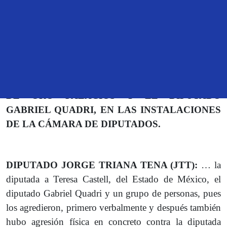
TRANSCRIPCIÓN DE LA ENTREVISTA
CONCEDIDA POR EL DIPUTADO JORGE
TRIANA TENA, EN LA SALA DE PRENSA DE
LA FUENTE DE LA CÁMARA DE DIPUTADOS,
PARA HABLAR SOBRE LAS AGRESIONES
QUE SUFRIÓ LA DIPUTADA MARÍA CASTELL
DE ORO PALACIOS Y EL DIPUTADO
GABRIEL QUADRI, EN LAS INSTALACIONES
DE LA CÁMARA DE DIPUTADOS.
DIPUTADO JORGE TRIANA TENA (JTT):
… la
diputada a Teresa Castell, del Estado de México, el
diputado Gabriel Quadri y un grupo de personas, pues
los agredieron, primero verbalmente y después también
hubo agresión física en concreto contra la diputada