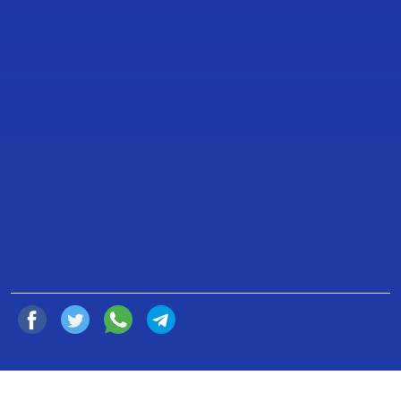
TRANSCRIPCIÓN DE LA
INTERVENCIÓN DE LA DIPUTADA
MARÍA ELENA PÉREZ JAÉN
ZERMEÑO PARA PRESENTAR SUS
RESERVAS A LOS ARTÍCULOS 12 DE
LA LEY DE LA GUARDIA NACIONAL Y
SEXTO TRANSITORIO DEL
PROYECTO DE DICTAMEN.
3 de Septiembre de 2022
Compartir