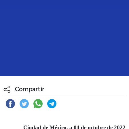
TRANSCRIPCIÓN DE LA
INTERVENCIÓN DE LA DIPUTADA
ANA TERESA ARANDA OROZCO, EN
SU PARTICIPACIÓN PARA
REFERIRSE AL CUARTO INFORME
DE GOBIERNO DEL PRESIDENTE
DE LA REPÚBLICA EN MATERIA DE
POLÍTICA INTERIOR.
4 de Octubre de 2022
Compartir
Ciudad de México, a 04 de octubre de 2022