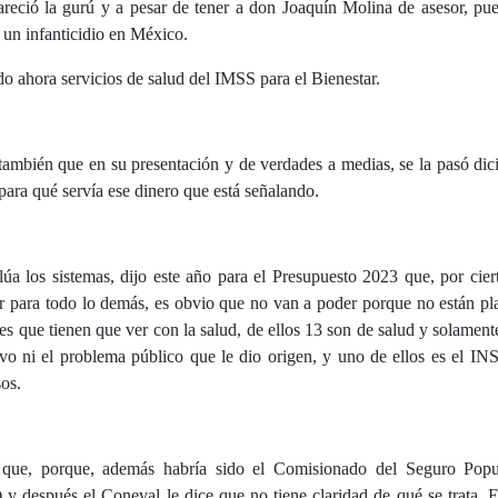
reció la gurú y a pesar de tener a don Joaquín Molina de asesor, pu
ó un infanticidio en México.
o ahora servicios de salud del IMSS para el Bienestar.
 también que en su presentación y de verdades a medias, se la pasó dic
para qué servía ese dinero que está señalando.
 los sistemas, dijo este año para el Presupuesto 2023 que, por ciert
zar para todo lo demás, es obvio que no van a poder porque no están p
s que tienen que ver con la salud, de ellos 13 son de salud y solament
ivo ni el problema público que le dio origen, y uno de ellos es el IN
sos.
que, porque, además habría sido el Comisionado del Seguro Popu
 después el Coneval le dice que no tiene claridad de qué se trata. 