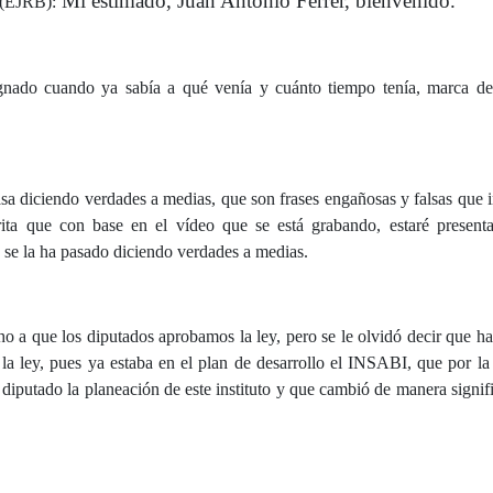
Mi estimado, Juan Antonio Ferrer, bienvenido.
EJRB):
gnado cuando ya sabía a qué venía y cuánto tiempo tenía, marca d
asa diciendo verdades a medias, que son frases engañosas y falsas que 
ta que con base en el vídeo que se está grabando, estaré present
y se la ha pasado diciendo verdades a medias.
o a que los diputados aprobamos la ley, pero se le olvidó decir que h
 la ley, pues ya estaba en el plan de desarrollo el INSABI, que por la 
diputado la planeación de este instituto y que cambió de manera signifi