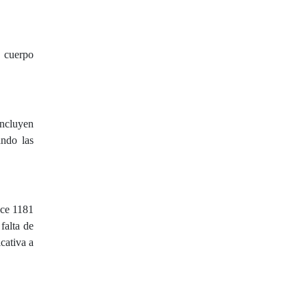
e cuerpo
incluyen
ando las
ace 1181
falta de
cativa a