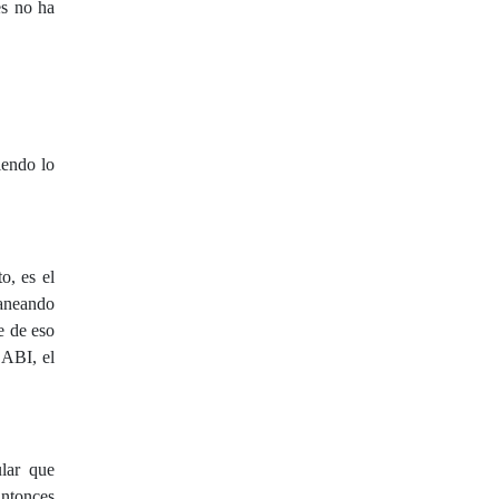
es no ha
iendo lo
o, es el
laneando
e de eso
SABI, el
lar que
Entonces