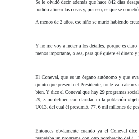
Se le olvidó decir además que hace 842 días desapa
podido alinear las cosas y, por eso, es que se cometi
A menos de 2 años, ese niño se murió habiendo cread
Y no me voy a meter a los detalles, porque es claro
menos importante, o sea, para qué quiere el dinero y 
El Coneval, que es un órgano autónomo y que evalúa
quinto que presenta el Presidente, no le va a alcan
bien. Y dice el Coneval que hay 29 programas sociale
29, 3 no definen con claridad ni la población objet
U013, del cual él presumió, 77. 6 mil millones de pe
Entonces obviamente cuando ya el Coneval dice 
manejaba un programa con otro nombrecito del (…) y