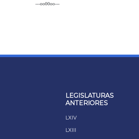
---oo00oo---
LEGISLATURAS
ANTERIORES
LXIV
LXIII