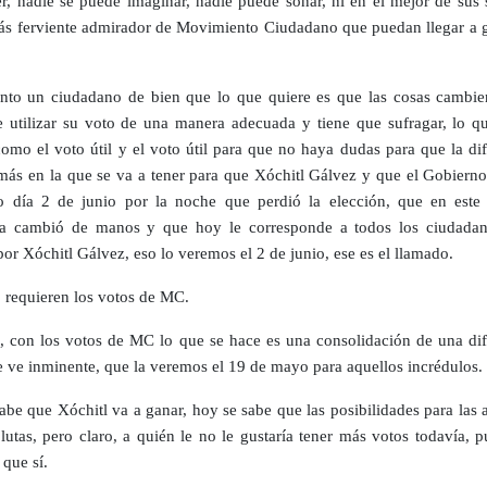
r, nadie se puede imaginar, nadie puede soñar, ni en el mejor de sus 
ás ferviente admirador de Movimiento Ciudadano que puedan llegar a g
anto un ciudadano de bien que lo que quiere es que las cosas cambie
e utilizar su voto de una manera adecuada y tiene que sufragar, lo qu
omo el voto útil y el voto útil para que no haya dudas para que la dif
más en la que se va a tener para que Xóchitl Gálvez y que el Gobierno
 día 2 de junio por la noche que perdió la elección, que en este 
za cambió de manos y que hoy le corresponde a todos los ciudada
por Xóchitl Gálvez, eso lo veremos el 2 de junio, ese es el llamado.
 requieren los votos de MC.
, con los votos de MC lo que se hace es una consolidación de una dif
e ve inminente, que la veremos el 19 de mayo para aquellos incrédulos.
abe que Xóchitl va a ganar, hoy se sabe que las posibilidades para las 
lutas, pero claro, a quién le no le gustaría tener más votos todavía, 
 que sí.