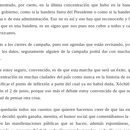
ostrado, por cierto, en la última concentración que hubo en la band
el gobierno, como si la bandera fuera del Presidente o como si la bande
a o de esta administración. Eso no es así y eso hay que reconocerlo y 
 que es una bandera, es un signo que nos pues nos cubre a todos y c
exicanos.
to a los cierres de campaña, pues son agendas que están revisando, yo
 los datos, seguramente alguien de la campaña podrá dar con much
.
e estoy seguro, convencido, es de que esta marcha que será un éxito, q
entración en muchas ciudades del país como nunca en la historia de est
nificar el punto de inflexión a partir del cual ya no habrá duda, Xóchit
ión el 2 de junio, porque eso más el debate estoy convencido de que n
ad de pensar otra cosa.
 quedarán todos sus cuentos que quieren hacernos creer de que las en
e decidió quién ganaba, mentira, el humor social que comentábamos la
n las manifestaciones públicas que se hacen, además espontáneas,