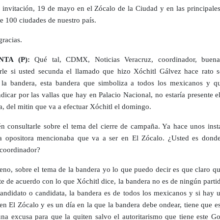
a invitación, 19 de mayo en el Zócalo de la Ciudad y en las principale
e 100 ciudades de nuestro país.
racias.
TA (P):
Qué tal, CDMX, Noticias Veracruz, coordinador, buena
rle si usted secunda el llamado que hizo Xóchitl Gálvez hace rato s
la bandera, esta bandera que simboliza a todos los mexicanos y q
ndicar por las vallas que hay en Palacio Nacional, no estaría presente e
a, del mitin que va a efectuar Xóchitl el domingo.
n consultarle sobre el tema del cierre de campaña. Ya hace unos insta
a opositora mencionaba que va a ser en El Zócalo. ¿Usted es dond
l coordinador?
no, sobre el tema de la bandera yo lo que puedo decir es que claro qu
te de acuerdo con lo que Xóchitl dice, la bandera no es de ningún parti
andidato o candidata, la bandera es de todos los mexicanos y si hay u
en El Zócalo y es un día en la que la bandera debe ondear, tiene que es
na excusa para que la quiten salvo el autoritarismo que tiene este Go