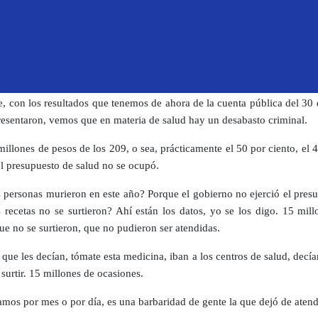
Bienestar con una capacidad insuficiente, tanto técnica como eco
doctores para poder atender lo que tendría que atenderse ahí.
ncamente vemos que es un gobierno absolutamente mentiroso, absolu
ente, totalmente ineficiente y además incapaz.
, con los resultados que tenemos de ahora de la cuenta pública del 30 
resentaron, vemos que en materia de salud hay un desabasto criminal.
millones de pesos de los 209, o sea, prácticamente el 50 por ciento, el 
el presupuesto de salud no se ocupó.
 personas murieron en este año? Porque el gobierno no ejerció el presu
 recetas no se surtieron? Ahí están los datos, yo se los digo. 15 mill
ue no se surtieron, que no pudieron ser atendidas.
que les decían, tómate esta medicina, iban a los centros de salud, decía
surtir. 15 millones de ocasiones.
camos por mes o por día, es una barbaridad de gente la que dejó de atend