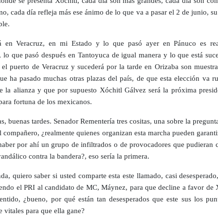
donde se presenta Xóchitl, cada día son más grandes, cada día son co
o, cada día refleja más ese ánimo de lo que va a pasar el 2 de junio, su
ble.
á en Veracruz, en mi Estado y lo que pasó ayer en Pánuco es re
e, lo que pasó después en Tantoyuca de igual manera y lo que está suc
 el puerto de Veracruz y sucederá por la tarde en Orizaba son muestras
ue ha pasado muchas otras plazas del país, de que esta elección va r
de la alianza y que por supuesto Xóchitl Gálvez será la próxima presid
 para fortuna de los mexicanos.
s, buenas tardes. Senador Rementería tres cositas, una sobre la pregunt
l compañero, ¿realmente quienes organizan esta marcha pueden garanti
haber por ahí un grupo de infiltrados o de provocadores que pudieran 
andálico contra la bandera?, eso sería la primera.
da, quiero saber si usted comparte esta este llamado, casi desesperado
iendo el PRI al candidato de MC, Máynez, para que decline a favor de X
entido, ¿bueno, por qué están tan desesperados que este sus los pun
 vitales para que ella gane?