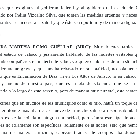
es que exigimos al gobierno federal y al gobierno del estado de 
do por Indira Vizcaíno Silva, que tomen las medidas urgentes y necesa
rantizar el acceso a la salud y que éste sea oportuno y de manera digna.
o.
ADA MARTHA ROMO CUÉLLAR (MRC):
Muy buenas tardes, 
 estado de Jalisco y justamente hablando de las muertes evitables 
 mis compañeros en materia de salud, yo quiero hablarles de una situac
deramente grave y que nos ha rebasado en su totalidad, no solament
o que es Encarnación de Díaz, ni en Los Altos de Jalisco, ni en Jalisco
o y ancho de nuestro país, que es la ola de violencia que se ha
ndo a lo largo de este sexenio, pero de manera muy puntual, esta sema
cirles que en muchos de los municipios como el mío, había un toque d
 en donde más allá de las nueve de la noche salir era responsabilidad
o existe la policía ni ninguna autoridad, pero ahora este tipo de acc
des no solamente son específicas, solamente de la noche, sino que hemo
mana de manera particular, cabezas tiradas, de cuerpos abandona