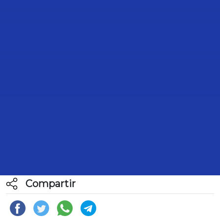
TRANSCRIPCIÓN DE LA
PARTICIPACIÓN DEL DIPUTADO
IGNACIO LOYOLA VERA, PARA
REFERIRSE AL TEMA DE AGENDA
POLÍTICA REFERENTE A “CLAUDIA
SHEINBAUM PARDO, PRIMERA
PRESIDENTA DE MÉXICO”.
6 de Junio de 2024
Compartir