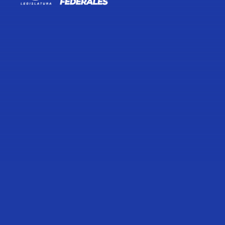
TRANSCRIPCIÓN DE LA
ENTREVISTA CONCEDIDA POR EL
DIPUTADO HÉCTOR SAÚL TÉLLEZ
HERNÁNDEZ, DURANTE LA
REUNIÓN DE TRABAJO DE LA
COMISIÓN PUNTOS
CONSTITUCIONALES DE LA
CÁMARA DE DIPUTADOS.
23 de Agosto de 2024
Compartir