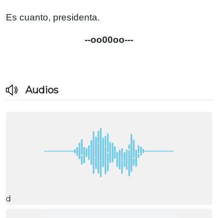
Es cuanto, presidenta.
--oo00oo---
Audios
d