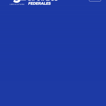
INTERV. DE LA DIP. JOANNA
ALEJANDRA FELIPE TORRES, A
NOMBRE DEL DIP. GUILLERMO
OCTAVIO HUERTA LING, PARA
PRESENTAR EL PUNTO DE
ACUERDO QUE EXHORTA A LA
FISCALÍA GENERAL DE JUSTICIA
DEL ESTADO DE MÉXICO, A FIN DE
INVESTIGAR LA POSIBLE
COMISIÓN DE CONDUCTAS QUE LA
LEY SEÑALA COMO DELITO
ATRIBUIBLE A LA EX ALCALDESA
DE TEXCOCO, AL RETENER UN