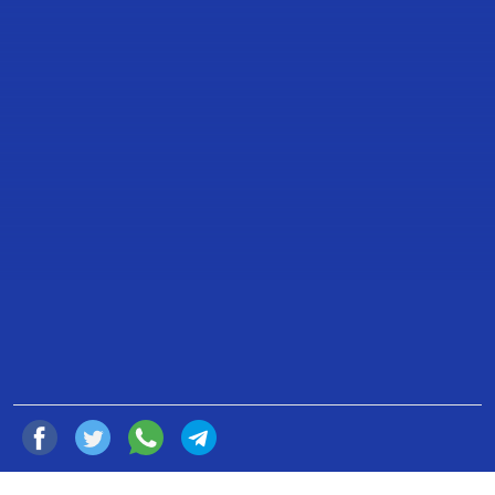
TRANSCRIPCIÓN DE LA
INTERVENCIÓN DE LA DIPUTADA
YESENIA GALARZA CASTRO, CON
MOTIVO DEL ANIVERSARIO
LUCTUOSO DE VICENTE
GUERRERO.
17 de Febrero de 2022
Compartir