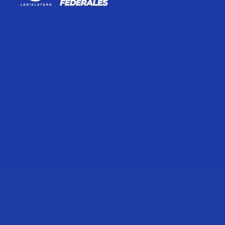
TRANSCRIPCIÓN DE LA
INTERVENCIÓN DEL DIPUTADO
GUILLERMO OCTAVIO HUERTA
LING, PARA FIJAR LA POSTURA DE
SU GRUPO PARLAMENTARIO CON
MOTIVO DEL DÍA DEL EJÉRCITO
MEXICANO, DURANTE SESIÓN
SOLEMNE DE LA CÁMARA DE
DIPUTADOS.
17 de Febrero de 2022
Compartir