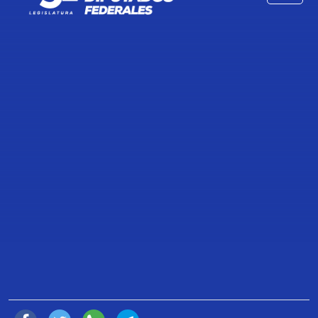
TRANSCRIPCIÓN DE LA
INTERVENCIÓN DE LA DIPUTADA
BERENICE JUÁREZ NAVARRETE,
PRESENTA INICIATIVA QUE
REFORMA EL ARTÍCULO 28 DE LA
LEY GENERAL DE LOS DERECHOS
DE NIÑAS, NIÑOS Y
ADOLESCENTES.
24 de Febrero de 2022
Compartir