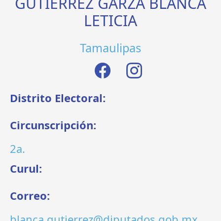
GUTIÉRREZ GARZA BLANCA
LETICIA
Tamaulipas
Distrito Electoral:
Circunscripción:
2a.
Curul:
Correo:
blanca.gutierrez@diputados.gob.mx