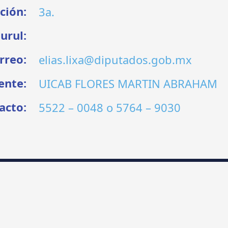
ción:
3a.
urul:
rreo:
elias.lixa@diputados.gob.mx
ente:
UICAB FLORES MARTIN ABRAHAM
acto:
5522 – 0048
o
5764 – 9030