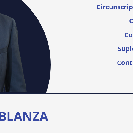
Circunscrip
C
Co
Supl
Cont
BLANZA