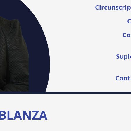
Circunscrip
C
Co
Supl
Cont
BLANZA