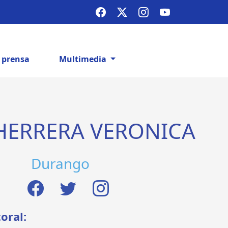
e prensa
Multimedia
HERRERA VERONICA
Durango
toral: