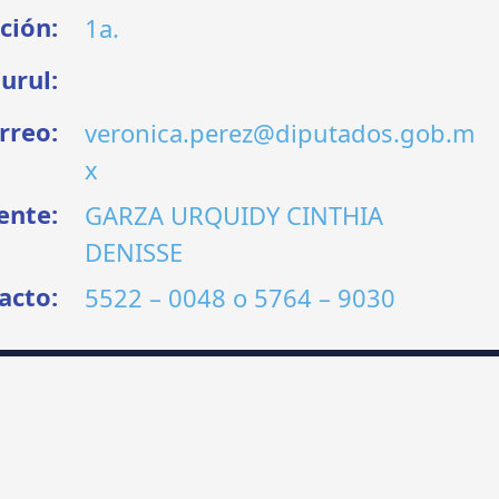
ción:
1a.
urul:
rreo:
veronica.perez@diputados.gob.m
x
ente:
GARZA URQUIDY CINTHIA
DENISSE
acto:
5522 – 0048
o
5764 – 9030