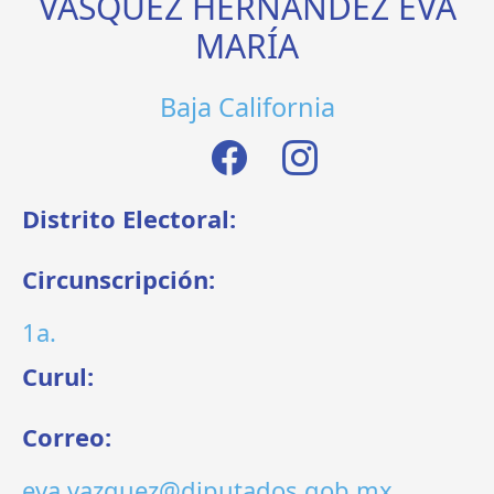
VÁSQUEZ HERNÁNDEZ EVA
MARÍA
Baja California
Distrito Electoral:
Circunscripción:
1a.
Curul:
Correo:
eva.vazquez@diputados.gob.mx