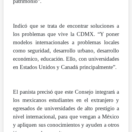
patrimonio”.
Indic
ó
que se trata de encontrar soluciones a
los problemas que vive la CDMX. “Y poner
modelos internacionales a problemas locales
como seguridad, desarrollo urbano, desarrollo
econ
ó
mico, educaci
ó
n. Ello, con universidades
en Estados Unidos y Canad
á
principalmente”.
El panista precis
ó
que este Consejo integrar
á
a
los mexicanos estudiantes en el extranjero y
egresados de universidades de alto prestigio a
nivel internacional, para que vengan a M
é
xico
y apliquen sus conocimientos y ayuden a otros