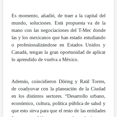
Es momento, a
ñ
adi
ó
, de traer a la capital del
mundo, soluciones. Est
á
propuesta va de la
mano con las negociaciones del T-Mec donde
las y los mexicanos que han estado estudiando
o profesionaliz
á
ndose en Estados Unidos y
Canad
á
, tengan la gran oportunidad de aplicar
lo aprendido de vuelva a M
é
xico.
Adem
á
s, coincidieron D
ö
ring y Ra
ú
l Torres,
de coadyuvar con la planeaci
ó
n de la Ciudad
en los distintos sectores. “Desarrollo urbano,
econ
ó
mico, cultura, pol
í
tica p
ú
blica de salud y
que esto sirva para que el resto de las entidades