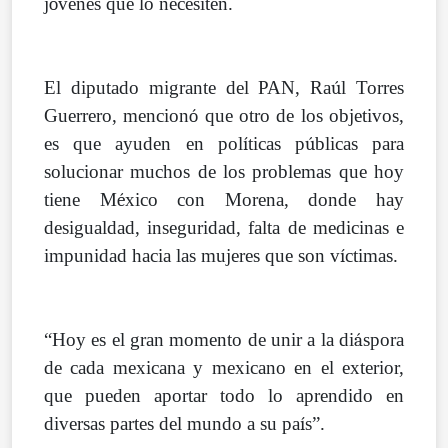
j
ó
venes que lo necesiten.
El diputado migrante del PAN, Ra
ú
l Torres
Guerrero, mencion
ó
que otro de los objetivos,
es que ayuden en pol
í
ticas p
ú
blicas para
solucionar muchos de los problemas que hoy
tiene M
é
xico con Morena, donde hay
desigualdad, inseguridad, falta de medicinas e
impunidad hacia las mujeres que son v
í
ctimas.
“Hoy es el gran momento de unir a la di
á
spora
de cada mexicana y mexicano en el exterior,
que pueden aportar todo lo aprendido en
diversas partes del mundo a su pa
í
s”.