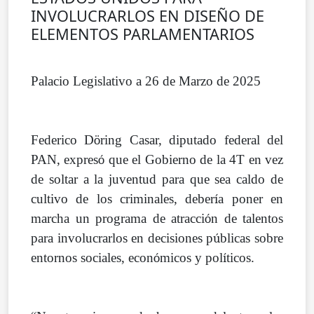
INVOLUCRARLOS EN DISEÑO DE
ELEMENTOS PARLAMENTARIOS
Palacio Legislativo a 26 de Marzo de 2025
Federico D
ö
ring Casar, diputado federal del
PAN, expres
ó
que el Gobierno de la 4T en vez
de soltar a la juventud para que sea caldo de
cultivo de los criminales, deber
í
a poner en
marcha un programa de atracci
ó
n de talentos
para involucrarlos en decisiones p
ú
blicas sobre
entornos sociales, econ
ó
micos y pol
í
ticos.