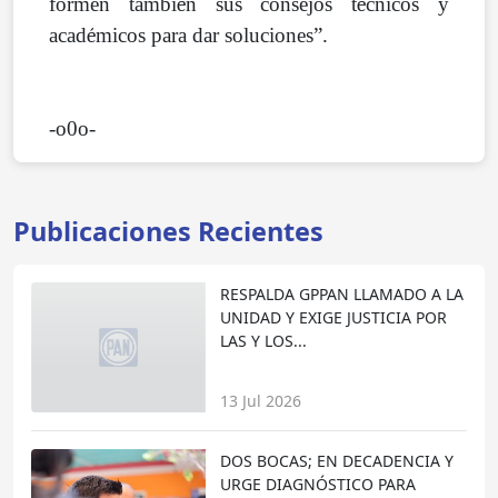
formen tambi
é
n sus consejos t
é
cnicos y
acad
é
micos para dar soluciones”.
-o0o-
Publicaciones Recientes
RESPALDA GPPAN LLAMADO A LA
UNIDAD Y EXIGE JUSTICIA POR
LAS Y LOS...
13 Jul 2026
DOS BOCAS; EN DECADENCIA Y
URGE DIAGNÓSTICO PARA