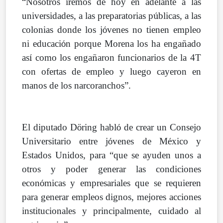
“Nosotros iremos de hoy en adelante a las
universidades, a las preparatorias p
ú
blicas, a las
colonias donde los j
ó
venes no tienen empleo
ni educaci
ó
n porque Morena los ha enga
ñ
ado
as
í
como los enga
ñ
aron funcionarios de la 4T
con ofertas de empleo y luego cayeron en
manos de los narcoranchos”.
El diputado D
ö
ring habl
ó
de crear un Consejo
Universitario entre j
ó
venes de M
é
xico y
Estados Unidos, para “que se ayuden unos a
otros y poder generar las condiciones
econ
ó
micas y empresariales que se requieren
para generar empleos dignos, mejores acciones
institucionales y principalmente, cuidado al