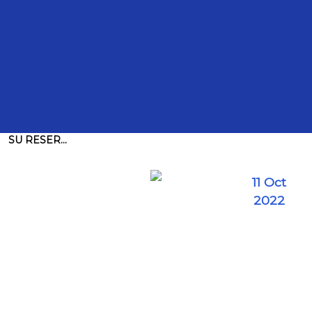
Intervenciones
TRANSCRIPCIÓN DE LA INTERVENCIÓN DEL DIPUTADO
JUSTINO EUGENIO ARRIAGA ROJAS, PARA PRESENTAR
SU RESER...
11 Oct
2022