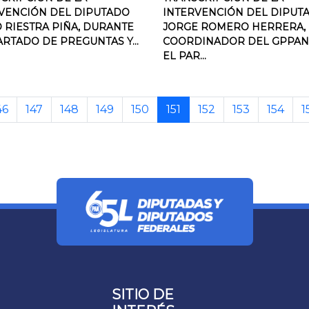
VENCIÓN DEL DIPUTADO
INTERVENCIÓN DEL DIPUT
 RIESTRA PIÑA, DURANTE
JORGE ROMERO HERRERA,
ARTADO DE PREGUNTAS Y...
COORDINADOR DEL GPPAN
EL PAR...
46
147
148
149
150
151
152
153
154
1
SITIO DE