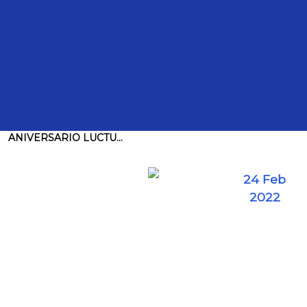
Intervenciones
TRANSCRIPCIÓN DE LA INTERVENCIÓN DEL DIP. JUAN
CARLOS ROMERO HICKS, CON MOTIVO DEL
ANIVERSARIO LUCTU...
24 Feb
2022