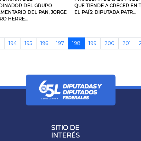
DINADOR DEL GRUPO
QUE TIENDE A CRECER EN 
MENTARIO DEL PAN, JORGE
EL PAÍS: DIPUTADA PATR...
O HERRE...
3
194
195
196
197
198
199
200
201
SITIO DE
INTERÉS