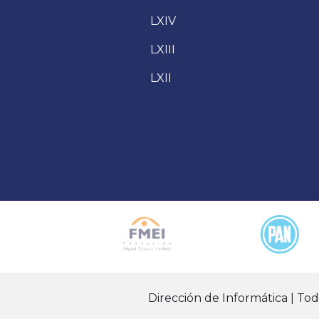
LXIV
LXIII
LXII
Dirección de Informática | To