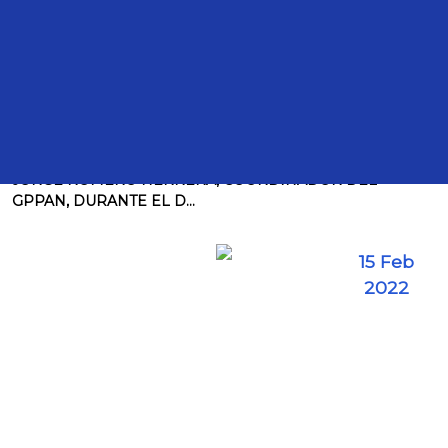
Comunicados
TRANSCRIPCIÓN DE LA ENTREVISTA AL DIPUTADO
JORGE ROMERO HERRERA, COORDINADOR DEL
GPPAN, DURANTE EL D...
15 Feb
2022