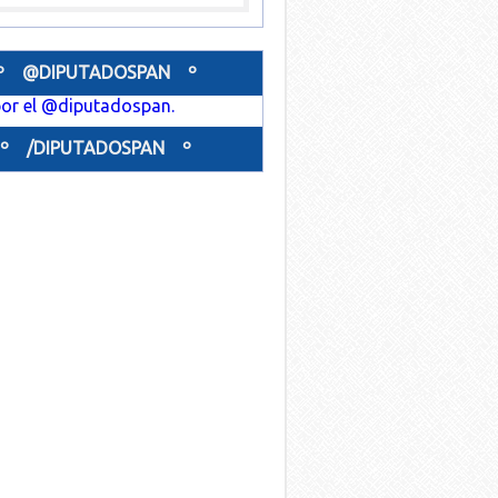
º @DIPUTADOSPAN º
or el @diputadospan.
º /DIPUTADOSPAN º