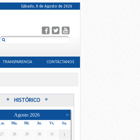
Sábado, 8 de Agosto de 2026
TRANSPARENCIA
CONTÁCTANOS
º HISTÓRICO º
Agosto 2026
>
Lu.
Ma.
Mi.
Ju.
Vi.
Sa.
27
28
29
30
31
1