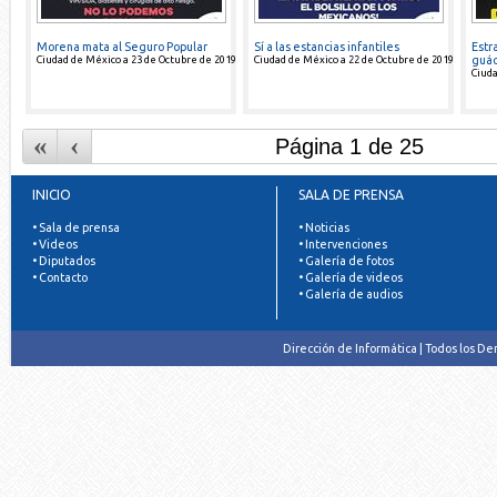
Morena mata al Seguro Popular
Sí a las estancias infantiles
Estr
Ciudad de México a 23 de Octubre de 2019
Ciudad de México a 22 de Octubre de 2019
guác
Ciuda
«
‹
INICIO
SALA DE PRENSA
• Sala de prensa
• Noticias
• Videos
• Intervenciones
• Diputados
• Galería de fotos
• Contacto
• Galería de videos
• Galería de audios
Dirección de Informática | Todos los D