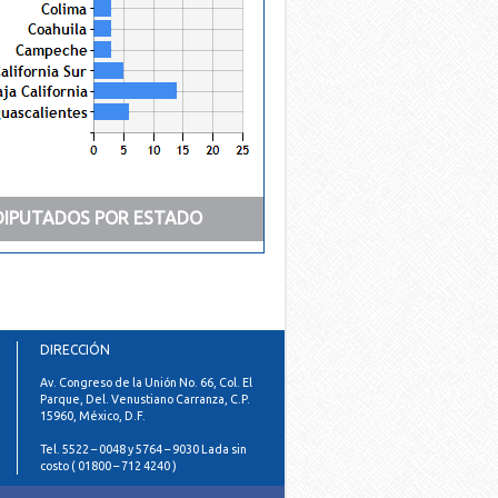
DIPUTADOS POR ESTADO
án Olvera Emma
Bolaños Aguilar Edmundo
Ortega Flores Da
Margarita
Javier
DIRECCIÓN
Av. Congreso de la Unión No. 66, Col. El
Parque, Del. Venustiano Carranza, C.P.
15960, México, D.F.
Tel. 5522 – 0048 y 5764 – 9030 Lada sin
costo ( 01800 – 712 4240 )