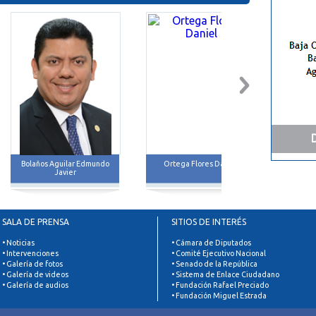
Bolaños Aguilar Edmundo
Ortega Flores Daniel
Alem
Javier
SALA DE PRENSA
SITIOS DE INTERÉS
• Noticias
• Cámara de Diputados
• Intervenciones
• Comité Ejecutivo Nacional
• Galería de fotos
• Senado de la República
• Galería de videos
• Sistema de Enlace Ciudadano
• Galería de audios
• Fundación Rafael Preciado
• Fundación Miguel Estrada