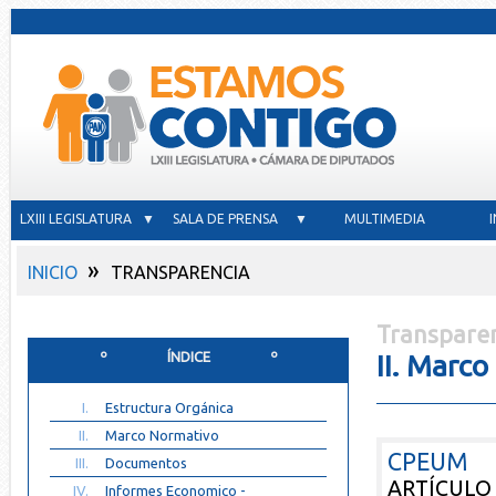
LXIII LEGISLATURA ▼
SALA DE PRENSA ▼
MULTIMEDIA
»
INICIO
TRANSPARENCIA
Transparen
º ÍNDICE º
II. Marc
I.
Estructura Orgánica
II.
Marco Normativo
CPEUM
III.
Documentos
ARTÍCULO 6
IV.
Informes Economico -