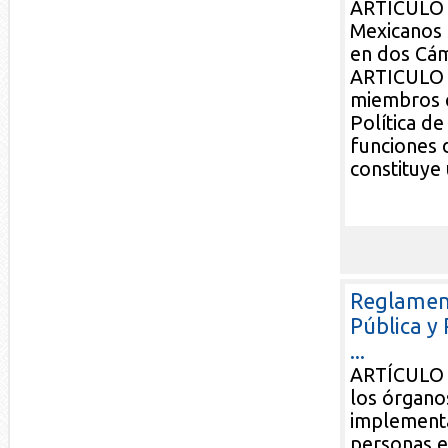
ARTÍCULO 1
Mexicanos 
en dos Cám
ARTICULO 2
miembros q
Política de
funciones 
constituye 
Reglament
Pública y
...
ARTÍCULO 1
los órganos
implementar
personas el