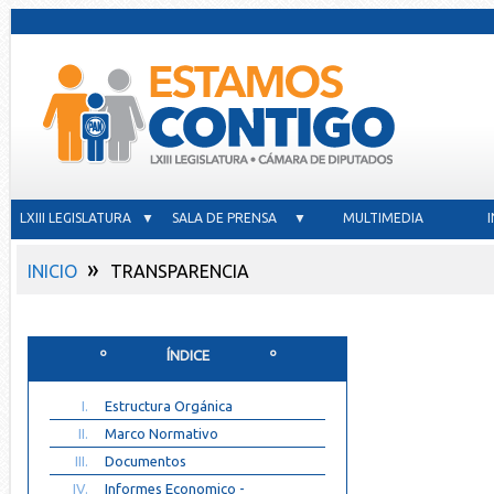
LXIII LEGISLATURA ▼
SALA DE PRENSA ▼
MULTIMEDIA
»
INICIO
TRANSPARENCIA
º ÍNDICE º
I.
Estructura Orgánica
II.
Marco Normativo
III.
Documentos
IV.
Informes Economico -