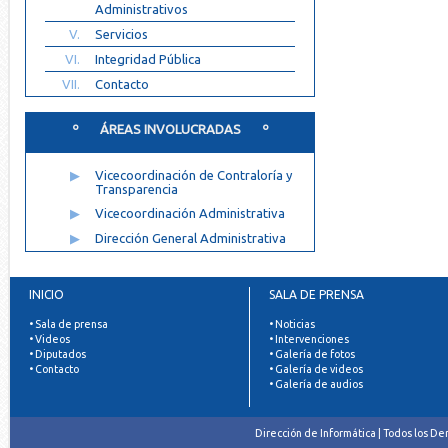
Administrativos
V.
Servicios
VI.
Integridad Pública
VII.
Contacto
º ÁREAS INVOLUCRADAS º
▶
Vicecoordinación de Contraloría y
Transparencia
▶
Vicecoordinación Administrativa
▶
Dirección General Administrativa
INICIO
SALA DE PRENSA
• Sala de prensa
• Noticias
• Videos
• Intervenciones
• Diputados
• Galería de fotos
• Contacto
• Galería de videos
• Galería de audios
Dirección de Informática | Todos los D