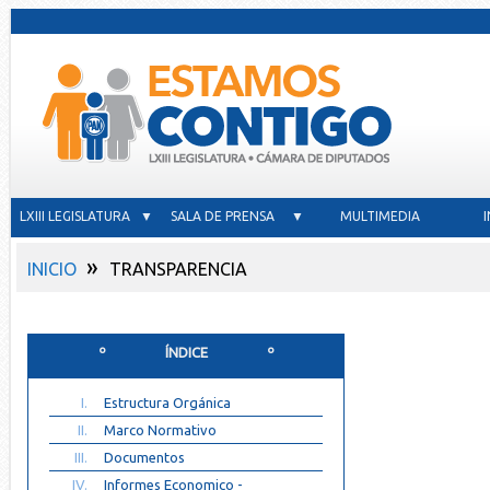
LXIII LEGISLATURA ▼
SALA DE PRENSA ▼
MULTIMEDIA
»
INICIO
TRANSPARENCIA
º ÍNDICE º
I.
Estructura Orgánica
II.
Marco Normativo
III.
Documentos
IV.
Informes Economico -