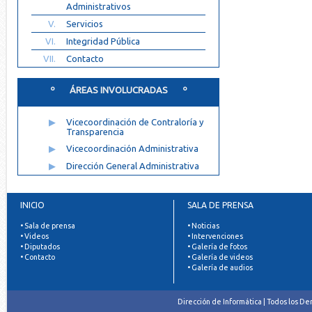
Administrativos
V.
Servicios
VI.
Integridad Pública
VII.
Contacto
º ÁREAS INVOLUCRADAS º
▶
Vicecoordinación de Contraloría y
Transparencia
▶
Vicecoordinación Administrativa
▶
Dirección General Administrativa
INICIO
SALA DE PRENSA
• Sala de prensa
• Noticias
• Videos
• Intervenciones
• Diputados
• Galería de fotos
• Contacto
• Galería de videos
• Galería de audios
Dirección de Informática | Todos los D