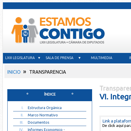
LXIII LEGISLATURA ▼
SALA DE PRENSA ▼
MULTIMEDIA
»
INICIO
TRANSPARENCIA
Transparen
º ÍNDICE º
VI. Integ
I.
Estructura Orgánica
II.
Marco Normativo
Link a platafo
III.
Documentos
De click aquí pa
IV.
Informes Economico -