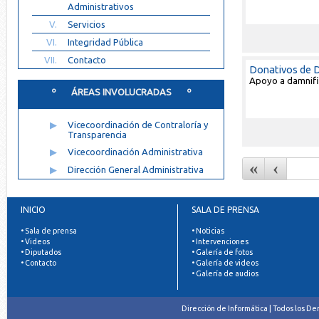
Administrativos
V.
Servicios
VI.
Integridad Pública
VII.
Contacto
Donativos de 
Apoyo a damnif
º ÁREAS INVOLUCRADAS º
▶
Vicecoordinación de Contraloría y
Transparencia
▶
Vicecoordinación Administrativa
«
‹
▶
Dirección General Administrativa
INICIO
SALA DE PRENSA
• Sala de prensa
• Noticias
• Videos
• Intervenciones
• Diputados
• Galería de fotos
• Contacto
• Galería de videos
• Galería de audios
Dirección de Informática | Todos los D