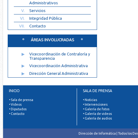
Administrativos
V.
Servicios
VI.
Integridad Pública
VII.
Contacto
º ÁREAS INVOLUCRADAS º
▶
Vicecoordinación de Contraloría y
Transparencia
▶
Vicecoordinación Administrativa
▶
Dirección General Administrativa
INICIO
SALA DE PRENSA
• Sala de prensa
• Noticias
• Videos
• Intervenciones
• Diputados
• Galería de fotos
• Contacto
• Galería de videos
• Galería de audios
Dirección de Informática | Todos los D