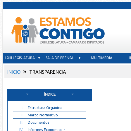
LXIII LEGISLATURA ▼
SALA DE PRENSA ▼
MULTIMEDIA
»
INICIO
TRANSPARENCIA
º ÍNDICE º
I.
Estructura Orgánica
II.
Marco Normativo
III.
Documentos
IV.
Informes Economico -