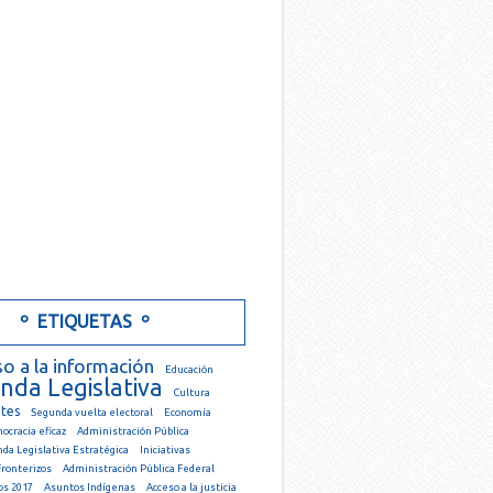
º ETIQUETAS º
o a la información
Educación
nda Legislativa
Cultura
tes
Segunda vuelta electoral
Economía
cracia eficaz
Administración Pública
da Legislativa Estratégica
Iniciativas
ronterizos
Administración Pública Federal
os 2017
Asuntos Indígenas
Acceso a la justicia