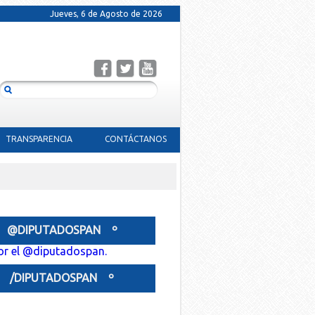
Jueves, 6 de Agosto de 2026
TRANSPARENCIA
CONTÁCTANOS
 @DIPUTADOSPAN º
or el @diputadospan.
º /DIPUTADOSPAN º