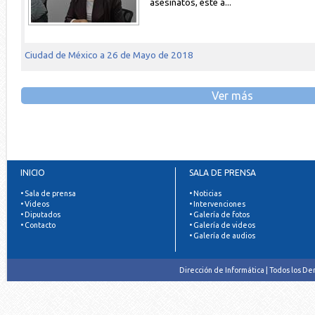
asesinatos, éste a...
Ciudad de México a 26 de Mayo de 2018
Ver más
INICIO
SALA DE PRENSA
• Sala de prensa
• Noticias
• Videos
• Intervenciones
• Diputados
• Galería de fotos
• Contacto
• Galería de videos
• Galería de audios
Dirección de Informática | Todos los D