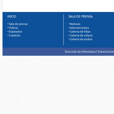
INICIO
SALA DE PRENSA
• Sala de prensa
• Noticias
• Videos
• Intervenciones
• Diputados
• Galería de fotos
• Contacto
• Galería de videos
• Galería de audios
Dirección de Informática | Todos los D