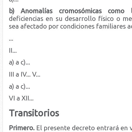
b)
Anomalías cromosómicas como 
deficiencias en su desarrollo físico o m
sea afectado por condiciones familiares adv
...
II...
a) a c)...
III a IV... V...
a) a c)...
VI a XII...
Transitorios
Primero.
El presente decreto entrará en v