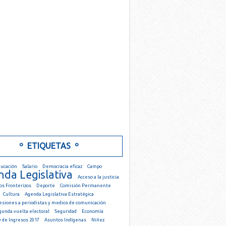
º ETIQUETAS º
ucación
Salario
Democracia eficaz
Campo
da Legislativa
Acceso a la justicia
os Fronterizos
Deporte
Comisión Permanente
Cultura
Agenda Legislativa Estratégica
esiones a periodistas y medios de comunicación
gunda vuelta electoral
Seguridad
Economía
 de Ingresos 2017
Asuntos Indígenas
Niñez