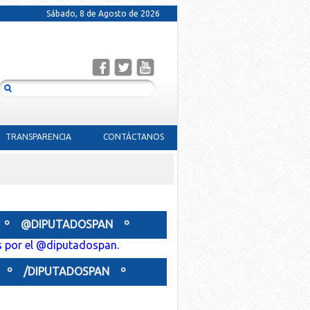
Sábado, 8 de Agosto de 2026
TRANSPARENCIA
CONTÁCTANOS
º @DIPUTADOSPAN º
 por el @diputadospan.
º /DIPUTADOSPAN º